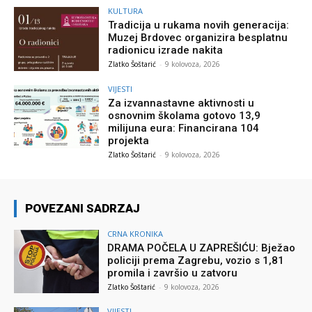
KULTURA
Tradicija u rukama novih generacija:
Muzej Brdovec organizira besplatnu
radionicu izrade nakita
Zlatko Šoštarić
-
9 kolovoza, 2026
VIJESTI
Za izvannastavne aktivnosti u
osnovnim školama gotovo 13,9
milijuna eura: Financirana 104
projekta
Zlatko Šoštarić
-
9 kolovoza, 2026
POVEZANI SADRZAJ
CRNA KRONIKA
DRAMA POČELA U ZAPREŠIĆU: Bježao
policiji prema Zagrebu, vozio s 1,81
promila i završio u zatvoru
Zlatko Šoštarić
-
9 kolovoza, 2026
VIJESTI