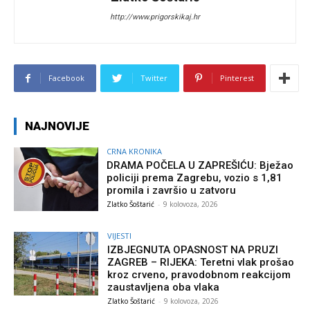
http://www.prigorskikaj.hr
Facebook
Twitter
Pinterest
NAJNOVIJE
CRNA KRONIKA
DRAMA POČELA U ZAPREŠIĆU: Bježao
policiji prema Zagrebu, vozio s 1,81
promila i završio u zatvoru
Zlatko Šoštarić
-
9 kolovoza, 2026
VIJESTI
IZBJEGNUTA OPASNOST NA PRUZI
ZAGREB – RIJEKA: Teretni vlak prošao
kroz crveno, pravodobnom reakcijom
zaustavljena oba vlaka
Zlatko Šoštarić
-
9 kolovoza, 2026