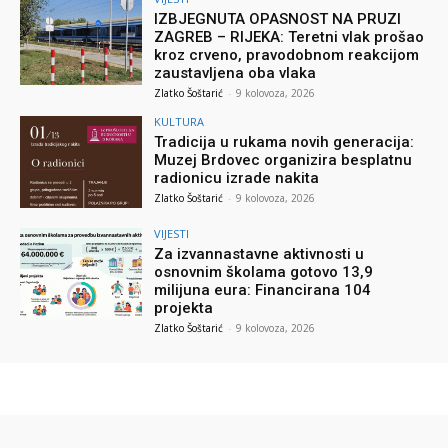
IZBJEGNUTA OPASNOST NA PRUZI
ZAGREB – RIJEKA: Teretni vlak prošao
kroz crveno, pravodobnom reakcijom
zaustavljena oba vlaka
Zlatko Šoštarić
-
9 kolovoza, 2026
KULTURA
Tradicija u rukama novih generacija:
Muzej Brdovec organizira besplatnu
radionicu izrade nakita
Zlatko Šoštarić
-
9 kolovoza, 2026
VIJESTI
Za izvannastavne aktivnosti u
osnovnim školama gotovo 13,9
milijuna eura: Financirana 104
projekta
Zlatko Šoštarić
-
9 kolovoza, 2026