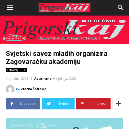
Svjetski savez mladih organizira
Zagovaračku akademiju
OBAVIJESTI
9 siječnja, 2025
Azurirano:
9 siječnja, 2025
Zlatko Šoštarić
By
Facebook
Twitter
Pinterest