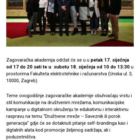
Zagovaračka akademija održat će se u u
petak 17. siječnja
od 17 do 20 sati te u subotu 18. siječnja od 10 do 13:30
u
prostorima Fakulteta elektrotehnike i računarstva (Unska ul. 3,
10000, Zagreb).
Teme ovogodišnje zagovaračke akademije obuhvaćaju vrstu i
stil komunikacije na društvenim mrežama, komunikacijske
kampanje u digitalnom okruženju te edukativnu i interaktivnu
raspravu na temu “Društvene mreže – Saveznik ili porok
generacija” gdje će se dotaknuti pitanje self-brandinga kao i
digtalnih alata kod promocije željenog sadržaja, ali i
poduzetništva.