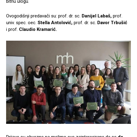
bitnu ulogu.
Ovogodišnji predavači su: prof. dr. sc.
Danijel Labaš,
prof.
univ. spec. oec.
Stella Antolović,
prof. dr. sc.
Davor Trbušić
i
prof.
Claudio Kramarić.
Prijave su obvezne pa molimo sve zainteresirane da se
do