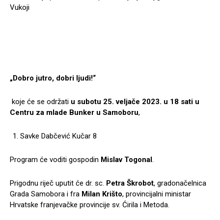
Vukoji
„Dobro jutro, dobri ljudi!“
koje će se održati
u subotu 25. veljače 2023. u 18 sati u
Centru za mlade Bunker u Samoboru
,
Savke Dabčević Kučar 8
Program će voditi gospodin
Mislav Togonal
.
Prigodnu riječ uputit će dr. sc.
Petra Škrobot
, gradonačelnica
Grada Samobora i fra
Milan Krišto
, provincijalni ministar
Hrvatske franjevačke provincije sv. Ćirila i Metoda.