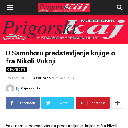
U Samoboru predstavljanje knjige o
fra Nikoli Vukoji
OBAVIJESTI
9 veljače, 2023
Azurirano:
9 veljače, 2023
Prigorski Kaj
By
Facebook
Twitter
Pinterest
čast nam je pozvati vas na predstavljanje knjige o fra Nikoli