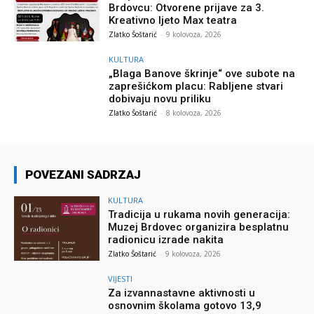
Brdovcu: Otvorene prijave za 3.
Kreativno ljeto Max teatra
Zlatko Šoštarić
-
9 kolovoza, 2026
KULTURA
„Blaga Banove škrinje“ ove subote na
zaprešićkom placu: Rabljene stvari
dobivaju novu priliku
Zlatko Šoštarić
-
8 kolovoza, 2026
POVEZANI SADRZAJ
KULTURA
Tradicija u rukama novih generacija:
Muzej Brdovec organizira besplatnu
radionicu izrade nakita
Zlatko Šoštarić
-
9 kolovoza, 2026
VIJESTI
Za izvannastavne aktivnosti u
osnovnim školama gotovo 13,9