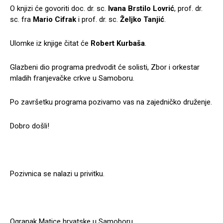
O knjizi će govoriti doc. dr. sc.
Ivana Brstilo Lovrić
, prof. dr.
sc. fra
Mario Cifrak
i prof. dr. sc.
Željko Tanjić
.
Ulomke iz knjige čitat će
Robert Kurbaša
.
Glazbeni dio programa predvodit će solisti, Zbor i orkestar
mladih franjevačke crkve u Samoboru.
Po završetku programa pozivamo vas na zajedničko druženje.
Dobro došli!
Pozivnica se nalazi u privitku.
Ogranak Matice hrvatske u Samoboru