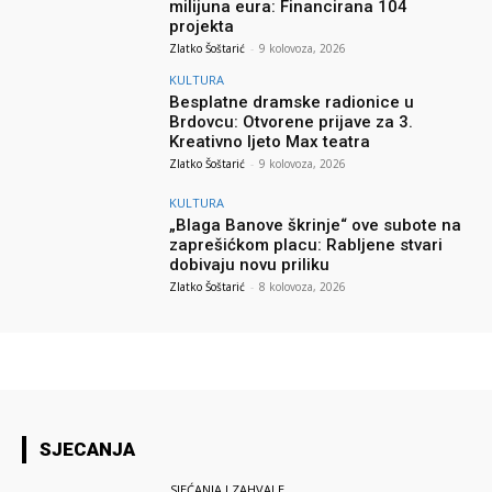
milijuna eura: Financirana 104
projekta
Zlatko Šoštarić
-
9 kolovoza, 2026
KULTURA
Besplatne dramske radionice u
Brdovcu: Otvorene prijave za 3.
Kreativno ljeto Max teatra
Zlatko Šoštarić
-
9 kolovoza, 2026
KULTURA
„Blaga Banove škrinje“ ove subote na
zaprešićkom placu: Rabljene stvari
dobivaju novu priliku
Zlatko Šoštarić
-
8 kolovoza, 2026
SJECANJA
SJEĆANJA I ZAHVALE