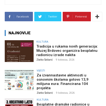
Facebook
Twitter
Pinterest
NAJNOVIJE
KULTURA
Tradicija u rukama novih generacija:
Muzej Brdovec organizira besplatnu
radionicu izrade nakita
Zlatko Šoštarić
-
9 kolovoza, 2026
VIJESTI
Za izvannastavne aktivnosti u
osnovnim školama gotovo 13,9
milijuna eura: Financirana 104
projekta
Zlatko Šoštarić
-
9 kolovoza, 2026
KULTURA
Besplatne dramske radionice u