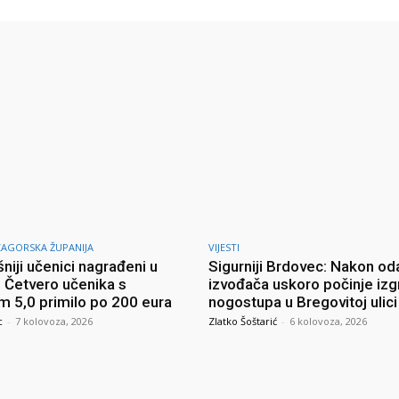
ZAGORSKA ŽUPANIJA
VIJESTI
niji učenici nagrađeni u
Sigurniji Brdovec: Nakon od
: Četvero učenika s
izvođača uskoro počinje izg
m 5,0 primilo po 200 eura
nogostupa u Bregovitoj ulici
c
-
7 kolovoza, 2026
Zlatko Šoštarić
-
6 kolovoza, 2026