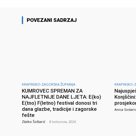
POVEZANI SADRZAJ
KRAPINSKO-ZAGORSKA ŽUPANIJA
KRAPINSKO-
KUMROVEC SPREMAN ZA
Najuspješ
NAJFLETNIJE DANE LJETA: E(ko)
Konjščini
E(tno) F(letno) festival donosi tri
prosjeko
dana glazbe, tradicije i zagorske
Anica Sostari
fešte
Zlatko Šoštarić
-
8 kolovoza, 2026