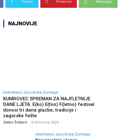
Twitter
Pinterest
WhatsApp
NAJNOVIJE
KRAPINSKO-ZAGORSKA ŽUPANIJA
KUMROVEC SPREMAN ZA NAJFLETNIJE
DANE LJETA: E(ko) E(tno) F(letno) festival
donosi tri dana glazbe, tradicije i
zagorske fešte
Zlatko Šoštarić
-
8 kolovoza, 2026
KRAPINSKO-ZAGORSKA ŽUPANIJA