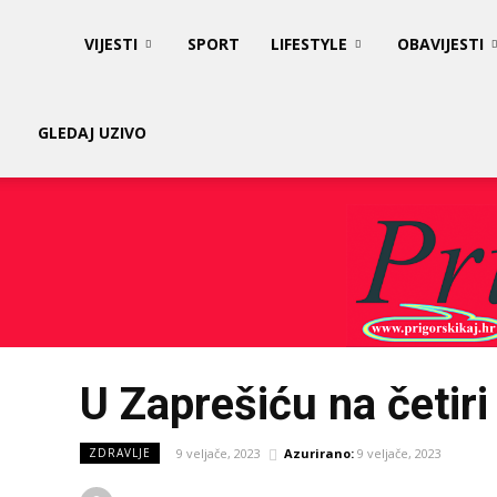
Prigorski
VIJESTI
SPORT
LIFESTYLE
OBAVIJESTI
Kaj
GLEDAJ UZIVO
U Zaprešiću na četiri 
9 veljače, 2023
Azurirano:
9 veljače, 2023
ZDRAVLJE