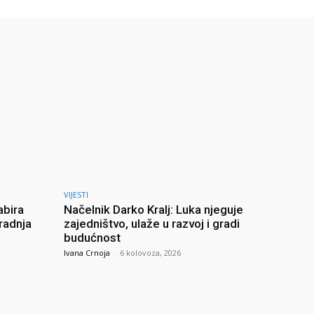
VIJESTI
abira
Načelnik Darko Kralj: Luka njeguje
radnja
zajedništvo, ulaže u razvoj i gradi
budućnost
Ivana Crnoja
-
6 kolovoza, 2026