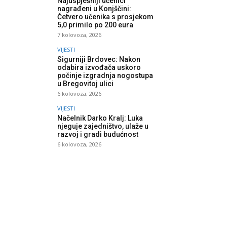
Najuspješniji učenici
nagrađeni u Konjščini:
Četvero učenika s prosjekom
5,0 primilo po 200 eura
7 kolovoza, 2026
VIJESTI
Sigurniji Brdovec: Nakon
odabira izvođača uskoro
počinje izgradnja nogostupa
u Bregovitoj ulici
6 kolovoza, 2026
VIJESTI
Načelnik Darko Kralj: Luka
njeguje zajedništvo, ulaže u
razvoj i gradi budućnost
6 kolovoza, 2026