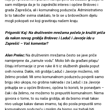
sam mišljenja da je to zajednički interes i općine Brdovec i
grada Zaprešića, ali i komunalnog poduzeća. Administrativno
bi to također svima olakšalo, te bi se u brdovečkom dijelu
mogli pokopati svi koji gravitiraju našem kraju.
Prigorski Kaj: Na društvenim mrežama počela je kružiti priča
da nakon novog groblja Brdovec i Laduč i Javorje idu u
Zaprešić – Vaš komentar?
Alen Prelec:
Na društvenim mrežama često se jave priče
namijenjene da „zamute vodu“. Molio bih da građani pitaju/
čitaju informacije iz prve ruke ili ti iz službenih glasila poput
ovih novina. Dakle, niti groblja Laduč i Javorje možemo, niti
želimo prodati. Mi smo komunalnom poduzeću povjerili samo
brigu oko ukopa, no grobna naknada i za Laduč i za Javorje
prikuplja se u općini Brdovec, općina to koristi, te ponavljam –
čak i da želimo, ne možemo to prepustiti komunalnom. Nema
govora o tome, to su naša groblja, ali da bismo imali takav
nivo usluge kakav danas imamo, taj dio posla prepustili smo
komunalnom poduzeću i mislim da bismo svi trebali biti