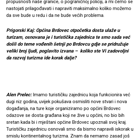
propusnosti naše granice, o pograničnoj policiji, a mi ćemo se
nastojati prilagođavati i napraviti maksimalno koliko možemo
da sve bude u redu i da ne bude većih problema.
Prigorski Kaj: Općina Brdovec otpočetka dosta ulaže u
turizam, osnovana je i turistička zajednica te smo sada već
došli do teme vođenih šetnji po Brdovcu gdje se pridružuje
veliki broj ljudi, poglavito izvana – koliko ste Vi zadovoljni
da razvoj turizma ide korak dalje?
Alen Prelec:
Imamo turističku zajednicu koja funkcionira već
dugi niz godina, uvijek pokušava osmisliti nove stvari i nova
događanja, na ture koje organiziramo po općini Brdovec
odazove se dosta građana koji ne žive u općini, no bio bih
sretan kada bi i mještani općine Brdovec upoznali svoj kraj.
Turističku zajednicu osnovali smo da bismo napravili iskorak u
smislu kontinentalnog turizma. Znam da nemamo zasad još