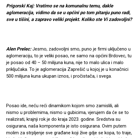
Prigorski Kaj: Vratimo se na komunalnu temu, dakle
aglomeracija, vidimo da se u općini po tom pitanju puno radi,
sve u tišini, a zapravo veliki projekt. Koliko ste Vi zadovoljni?
Alen Prelec:
Jesmo, zadovoljni smo, puno je firmi uključeno u
aglomeraciju, to je veliki posao, ne samo na općini Brdovec, tu
je posao od 40 – 50 milijuna kuna, nije to malo ulica i malo
priključaka. To je aglomeracija Zaprešić u kojoj je u konačnici
500 milijuna kuna ukupan iznos, i pročistača, i svega.
Posao ide, neću reći dinamikom kojom smo zamislili, ali
nismo u problemima, nismo u gubicima, vjerujem da će se to
realizirati, krajnji rok je do kraja 2023. godine. Sredstva su
osigurana, naša komponenta je isto osigurana. Ovim putem
molim za strpljenje sve građane koji žive gdje se kopa, to traje,