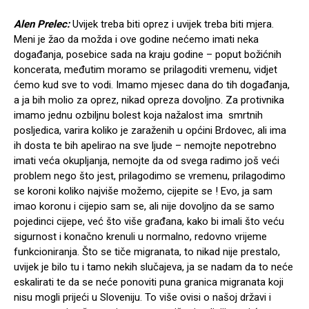
Alen Prelec:
Uvijek treba biti oprez i uvijek treba biti mjera.
Meni je žao da možda i ove godine nećemo imati neka
događanja, posebice sada na kraju godine – poput božićnih
koncerata, međutim moramo se prilagoditi vremenu, vidjet
ćemo kud sve to vodi. Imamo mjesec dana do tih događanja,
a ja bih molio za oprez, nikad opreza dovoljno. Za protivnika
imamo jednu ozbiljnu bolest koja nažalost ima smrtnih
posljedica, varira koliko je zaraženih u općini Brdovec, ali ima
ih dosta te bih apelirao na sve ljude – nemojte nepotrebno
imati veća okupljanja, nemojte da od svega radimo još veći
problem nego što jest, prilagodimo se vremenu, prilagodimo
se koroni koliko najviše možemo, cijepite se ! Evo, ja sam
imao koronu i cijepio sam se, ali nije dovoljno da se samo
pojedinci cijepe, već što više građana, kako bi imali što veću
sigurnost i konačno krenuli u normalno, redovno vrijeme
funkcioniranja. Što se tiče migranata, to nikad nije prestalo,
uvijek je bilo tu i tamo nekih slučajeva, ja se nadam da to neće
eskalirati te da se neće ponoviti puna granica migranata koji
nisu mogli prijeći u Sloveniju. To više ovisi o našoj državi i