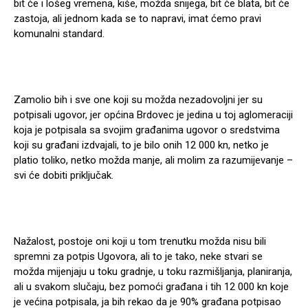
bit će i lošeg vremena, kiše, možda snijega, bit će blata, bit će
zastoja, ali jednom kada se to napravi, imat ćemo pravi
komunalni standard.
Zamolio bih i sve one koji su možda nezadovoljni jer su
potpisali ugovor, jer općina Brdovec je jedina u toj aglomeraciji
koja je potpisala sa svojim građanima ugovor o sredstvima
koji su građani izdvajali, to je bilo onih 12 000 kn, netko je
platio toliko, netko možda manje, ali molim za razumijevanje –
svi će dobiti priključak.
Nažalost, postoje oni koji u tom trenutku možda nisu bili
spremni za potpis Ugovora, ali to je tako, neke stvari se
možda mijenjaju u toku gradnje, u toku razmišljanja, planiranja,
ali u svakom slučaju, bez pomoći građana i tih 12 000 kn koje
je većina potpisala, ja bih rekao da je 90% građana potpisao