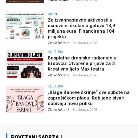
VIJESTI
Za izvannastavne aktivnosti u
osnovnim školama gotovo 13,9
milijuna eura: Financirana 104
projekta
Zlatko Šoštarić
-
9 kolovoza, 2026
KULTURA
Besplatne dramske radionice u
Brdovcu: Otvorene prijave za 3.
Kreativno ljeto Max teatra
Zlatko Šoštarić
-
9 kolovoza, 2026
KULTURA
„Blaga Banove škrinje“ ove subote na
zaprešićkom placu: Rabljene stvari
dobivaju novu priliku
Zlatko Šoštarić
-
8 kolovoza, 2026
POVEZANI SADRZAJ