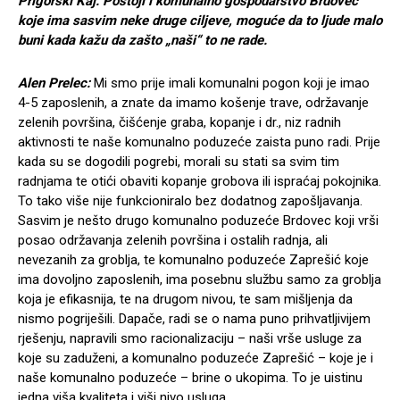
Prigorski Kaj: Postoji i komunalno gospodarstvo Brdovec
koje ima sasvim neke druge ciljeve, moguće da to ljude malo
buni kada kažu da zašto „naši“ to ne rade.
Alen Prelec:
Mi smo prije imali komunalni pogon koji je imao
4-5 zaposlenih, a znate da imamo košenje trave, održavanje
zelenih površina, čišćenje graba, kopanje i dr., niz radnih
aktivnosti te naše komunalno poduzeće zaista puno radi. Prije
kada su se dogodili pogrebi, morali su stati sa svim tim
radnjama te otići obaviti kopanje grobova ili ispraćaj pokojnika.
To tako više nije funkcioniralo bez dodatnog zapošljavanja.
Sasvim je nešto drugo komunalno poduzeće Brdovec koji vrši
posao održavanja zelenih površina i ostalih radnja, ali
nevezanih za groblja, te komunalno poduzeće Zaprešić koje
ima dovoljno zaposlenih, ima posebnu službu samo za groblja
koja je efikasnija, te na drugom nivou, te sam mišljenja da
nismo pogriješili. Dapače, radi se o nama puno prihvatljivijem
rješenju, napravili smo racionalizaciju – naši vrše usluge za
koje su zaduženi, a komunalno poduzeće Zaprešić – koje je i
naše komunalno poduzeće – brine o ukopima. To je uistinu
jedna viša kvaliteta i viši nivo usluga.