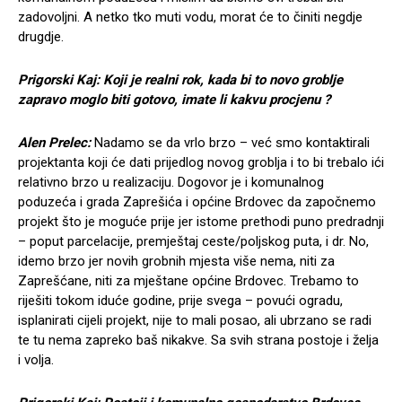
zadovoljni. A netko tko muti vodu, morat će to činiti negdje
drugdje.
Prigorski Kaj: Koji je realni rok, kada bi to novo groblje
zapravo moglo biti gotovo, imate li kakvu procjenu ?
Alen Prelec:
Nadamo se da vrlo brzo – već smo kontaktirali
projektanta koji će dati prijedlog novog groblja i to bi trebalo ići
relativno brzo u realizaciju. Dogovor je i komunalnog
poduzeća i grada Zaprešića i općine Brdovec da započnemo
projekt što je moguće prije jer istome prethodi puno predradnji
– poput parcelacije, premještaj ceste/poljskog puta, i dr. No,
idemo brzo jer novih grobnih mjesta više nema, niti za
Zaprešćane, niti za mještane općine Brdovec. Trebamo to
riješiti tokom iduće godine, prije svega – povući ogradu,
isplanirati cijeli projekt, nije to mali posao, ali ubrzano se radi
te tu nema zapreko baš nikakve. Sa svih strana postoje i želja
i volja.