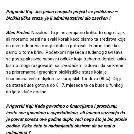
Prigorski Kaj: Još jedan europski projekt se približava –
biciklistička staza, je li administrativni dio završen ?
Alen Prelec:
Nažalost, to je nevjerojatno koliko to dugo traje,
ali moramo paziti na svaki korak kako bismo ta sredstva koja
su nam odobrena mogli i dobiti i potrošiti. Imamo ljude koji
samo o tome brinu. Početkom mjeseca studenog završava
se postupak javne nabave i odluke koju trebamo donijeti kako
bismo mogli razgovarati sa izvođačem radova i da se krene
sa pripremama i gradnjom biciklističke staze koja je
financirana većim dijelom iz europskih fondova (80%). Cilj je
da staza bude gotova do 6., 7. mjeseca te da bude u funkciji
do ljeta iduće godine.
Prigorski Kaj: Kada govorimo o financijama i proračunu,
često sve govorimo u superlativima, ali imamo saznanja da
je povrat poreza ove godine duplo veći nego što je bio prošle
godine. Kako ćete to nadomjestiti obzirom da se radi o
milijunima ?