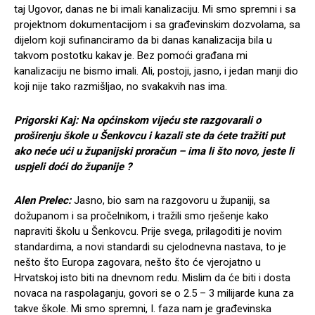
taj Ugovor, danas ne bi imali kanalizaciju. Mi smo spremni i sa
projektnom dokumentacijom i sa građevinskim dozvolama, sa
dijelom koji sufinanciramo da bi danas kanalizacija bila u
takvom postotku kakav je. Bez pomoći građana mi
kanalizaciju ne bismo imali. Ali, postoji, jasno, i jedan manji dio
koji nije tako razmišljao, no svakakvih nas ima.
Prigorski Kaj: Na općinskom vijeću ste razgovarali o
proširenju škole u Šenkovcu i kazali ste da ćete tražiti put
ako neće ući u županijski proračun – ima li što novo, jeste li
uspjeli doći do županije ?
Alen Prelec:
Jasno, bio sam na razgovoru u županiji, sa
dožupanom i sa pročelnikom, i tražili smo rješenje kako
napraviti školu u Šenkovcu. Prije svega, prilagoditi je novim
standardima, a novi standardi su cjelodnevna nastava, to je
nešto što Europa zagovara, nešto što će vjerojatno u
Hrvatskoj isto biti na dnevnom redu. Mislim da će biti i dosta
novaca na raspolaganju, govori se o 2.5 – 3 milijarde kuna za
takve škole. Mi smo spremni, I. faza nam je građevinska