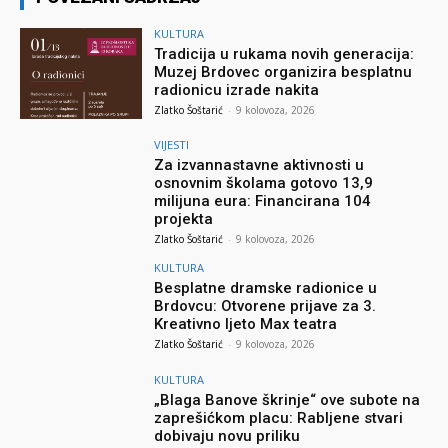
KULTURA
Tradicija u rukama novih generacija:
Muzej Brdovec organizira besplatnu
radionicu izrade nakita
Zlatko Šoštarić
-
9 kolovoza, 2026
VIJESTI
Za izvannastavne aktivnosti u
osnovnim školama gotovo 13,9
milijuna eura: Financirana 104
projekta
Zlatko Šoštarić
-
9 kolovoza, 2026
KULTURA
Besplatne dramske radionice u
Brdovcu: Otvorene prijave za 3.
Kreativno ljeto Max teatra
Zlatko Šoštarić
-
9 kolovoza, 2026
KULTURA
„Blaga Banove škrinje“ ove subote na
zaprešićkom placu: Rabljene stvari
dobivaju novu priliku