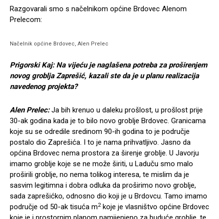
Razgovarali smo s načelnikom općine Brdovec Alenom
Prelecom:
Načelnik općine Brdovec, Alen Prelec
Prigorski Kaj: Na vijeću je naglašena potreba za proširenjem
novog groblja Zaprešić, kazali ste da je u planu realizacija
navedenog projekta?
Alen Prelec:
Ja bih krenuo u daleku prošlost, u prošlost prije
30-ak godina kada je to bilo novo groblje Brdovec. Granicama
koje su se odredile sredinom 90-ih godina to je područje
postalo dio Zaprešića. I to je nama prihvatljivo. Jasno da
općina Brdovec nema prostora za širenje groblje. U Javorju
imamo groblje koje se ne može širiti, u Laduču smo malo
proširili groblje, no nema tolikog interesa, te mislim da je
sasvim legitimna i dobra odluka da proširimo novo groblje,
sada zaprešićko, odnosno dio koji je u Brdovcu. Tamo imamo
2
područje od 50-ak tisuća m
koje je vlasništvo općine Brdovec
koje je i prostornim planom namijenjeno za buduće groblje, te