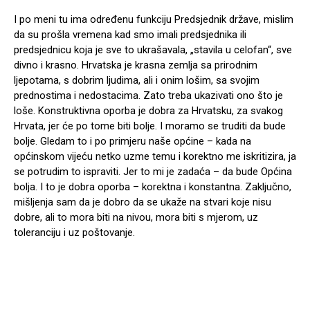
I po meni tu ima određenu funkciju Predsjednik države, mislim
da su prošla vremena kad smo imali predsjednika ili
predsjednicu koja je sve to ukrašavala, „stavila u celofan“, sve
divno i krasno. Hrvatska je krasna zemlja sa prirodnim
ljepotama, s dobrim ljudima, ali i onim lošim, sa svojim
prednostima i nedostacima. Zato treba ukazivati ono što je
loše. Konstruktivna oporba je dobra za Hrvatsku, za svakog
Hrvata, jer će po tome biti bolje. I moramo se truditi da bude
bolje. Gledam to i po primjeru naše općine – kada na
općinskom vijeću netko uzme temu i korektno me iskritizira, ja
se potrudim to ispraviti. Jer to mi je zadaća – da bude Općina
bolja. I to je dobra oporba – korektna i konstantna. Zaključno,
mišljenja sam da je dobro da se ukaže na stvari koje nisu
dobre, ali to mora biti na nivou, mora biti s mjerom, uz
toleranciju i uz poštovanje.