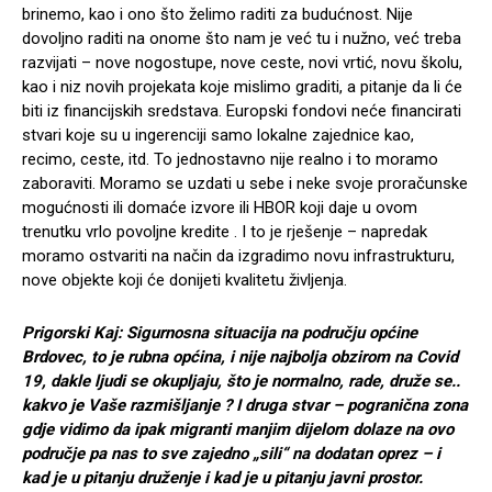
brinemo, kao i ono što želimo raditi za budućnost. Nije
dovoljno raditi na onome što nam je već tu i nužno, već treba
razvijati – nove nogostupe, nove ceste, novi vrtić, novu školu,
kao i niz novih projekata koje mislimo graditi, a pitanje da li će
biti iz financijskih sredstava. Europski fondovi neće financirati
stvari koje su u ingerenciji samo lokalne zajednice kao,
recimo, ceste, itd. To jednostavno nije realno i to moramo
zaboraviti. Moramo se uzdati u sebe i neke svoje proračunske
mogućnosti ili domaće izvore ili HBOR koji daje u ovom
trenutku vrlo povoljne kredite . I to je rješenje – napredak
moramo ostvariti na način da izgradimo novu infrastrukturu,
nove objekte koji će donijeti kvalitetu življenja.
Prigorski Kaj: Sigurnosna situacija na području općine
Brdovec, to je rubna općina, i nije najbolja obzirom na Covid
19, dakle ljudi se okupljaju, što je normalno, rade, druže se..
kakvo je Vaše razmišljanje ? I druga stvar – pogranična zona
gdje vidimo da ipak migranti manjim dijelom dolaze na ovo
područje pa nas to sve zajedno „sili“ na dodatan oprez – i
kad je u pitanju druženje i kad je u pitanju javni prostor.