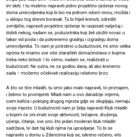
im skrb. I tu mislimo napraviti jedno projektno rješenje novog
doma umirovljenika koji bi bio na jednom višem nivou, možda i
u sklopu tog dnevni boravak. Tu bi htjeli krenuti, odrediti
zemljište, napraviti projektno rješenje te raspisati natječaj i
dobiti nekog, nadam se, poduzetnika koji želi uložiti novac u
takav vid posla i da pokrenemo gradnju i izgradnju doma
umirovljenika. To nam je potrebno u budućnosti, mi smo velika
općina te imamo sve više staračkih domaćinstava o kojima
treba neko brinuti. I to ćemo, nadam se, realizirati u
budućnosti. Ne sutra, ne za godinu dana, ali ako krenemo
sada – možemo očekivati realizaciju relativno brzo.
A što se tiče mladih, tu smo jako malo napravili, to priznajem,
i želimo to promijeniti. Mladi nam u ovo današnje vrijeme,
osim kafića i pokojeg drugog mjesta gdje se okupljaju, nemaju
svoje mjesto. U budućnosti nam je želja napraviti Klub mladih
u kojem će oni imati svoje aktivnosti, tečajeve, druženja,
učenje, čitanje, sve ono što jedan moderan klub mladih
sadržava, te dati taj klub njima na upravljanje. To bi se
napravilo u domu u Zdencima koji se, iskreno rečeno, vrlo