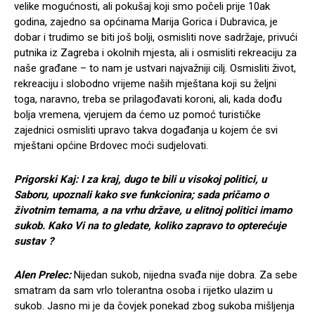
velike mogućnosti, ali pokušaj koji smo počeli prije 10ak
godina, zajedno sa općinama Marija Gorica i Dubravica, je
dobar i trudimo se biti još bolji, osmisliti nove sadržaje, privući
putnika iz Zagreba i okolnih mjesta, ali i osmisliti rekreaciju za
naše građane – to nam je ustvari najvažniji cilj. Osmisliti život,
rekreaciju i slobodno vrijeme naših mještana koji su željni
toga, naravno, treba se prilagođavati koroni, ali, kada dođu
bolja vremena, vjerujem da ćemo uz pomoć turističke
zajednici osmisliti upravo takva događanja u kojem će svi
mještani općine Brdovec moći sudjelovati.
Prigorski Kaj: I za kraj, dugo te bili u visokoj politici, u
Saboru, upoznali kako sve funkcionira; sada pričamo o
životnim temama, a na vrhu države, u elitnoj politici imamo
sukob. Kako Vi na to gledate, koliko zapravo to opterećuje
sustav ?
Alen Prelec:
Nijedan sukob, nijedna svađa nije dobra. Za sebe
smatram da sam vrlo tolerantna osoba i rijetko ulazim u
sukob. Jasno mi je da čovjek ponekad zbog sukoba mišljenja