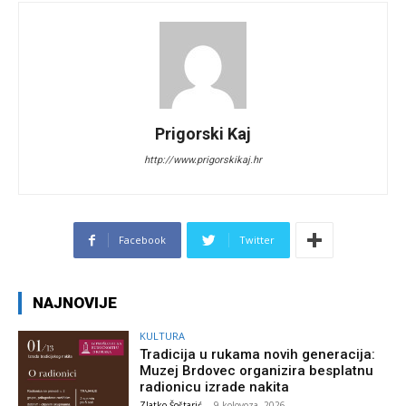
Prigorski Kaj
http://www.prigorskikaj.hr
Facebook
Twitter
NAJNOVIJE
KULTURA
Tradicija u rukama novih generacija:
Muzej Brdovec organizira besplatnu
radionicu izrade nakita
Zlatko Šoštarić
-
9 kolovoza, 2026