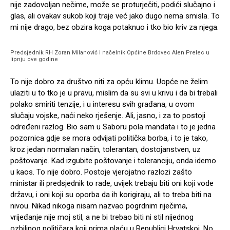
nije zadovoljan nečime, može se proturječiti, podići slučajno i
glas, ali ovakav sukob koji traje već jako dugo nema smisla. To
mi nije drago, bez obzira koga potaknuo i tko bio kriv za njega.
Predsjednik RH Zoran Milanović i načelnik Općine Brdovec Alen Prelec u
lipnju ove godine
To nije dobro za društvo niti za opću klimu. Uopće ne želim
ulaziti u to tko je u pravu, mislim da su svi u krivu i da bi trebali
polako smiriti tenzije, i u interesu svih građana, u ovom
slučaju vojske, naći neko rješenje. Ali, jasno, i za to postoji
određeni razlog. Bio sam u Saboru pola mandata i to je jedna
pozornica gdje se mora odvijati politička borba, i to je tako,
kroz jedan normalan način, tolerantan, dostojanstven, uz
poštovanje. Kad izgubite poštovanje i toleranciju, onda idemo
u kaos. To nije dobro. Postoje vjerojatno razlozi zašto
ministar ili predsjednik to rade, uvijek trebaju biti oni koji vode
državu, i oni koji su oporba da ih korigiraju, ali to treba biti na
nivou. Nikad nikoga nisam nazvao pogrdnim riječima,
vrijeđanje nije moj stil, a ne bi trebao biti ni stil nijednog
ozbiljnog političara koji prima plaću u Republici Hrvatskoj. No,