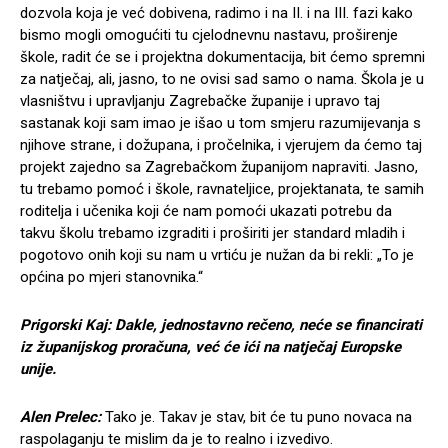
dozvola koja je već dobivena, radimo i na II. i na III. fazi kako
bismo mogli omogućiti tu cjelodnevnu nastavu, proširenje
škole, radit će se i projektna dokumentacija, bit ćemo spremni
za natječaj, ali, jasno, to ne ovisi sad samo o nama. Škola je u
vlasništvu i upravljanju Zagrebačke županije i upravo taj
sastanak koji sam imao je išao u tom smjeru razumijevanja s
njihove strane, i dožupana, i pročelnika, i vjerujem da ćemo taj
projekt zajedno sa Zagrebačkom županijom napraviti. Jasno,
tu trebamo pomoć i škole, ravnateljice, projektanata, te samih
roditelja i učenika koji će nam pomoći ukazati potrebu da
takvu školu trebamo izgraditi i proširiti jer standard mladih i
pogotovo onih koji su nam u vrtiću je nužan da bi rekli: „To je
općina po mjeri stanovnika.“
Prigorski Kaj: Dakle, jednostavno rečeno, neće se financirati
iz županijskog proračuna, već će ići na natječaj Europske
unije.
Alen Prelec:
Tako je. Takav je stav, bit će tu puno novaca na
raspolaganju te mislim da je to realno i izvedivo.