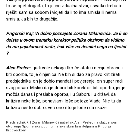
to se opet događa, to je individualna stvar, i svatko treba to
riješiti sam sa sobom i vidjeti da li to ima smisla ili nema
smisla. Ja bih to drugačije.
Prigorski Kaj: Vi dobro poznajete Zorana Milanovića. Je li on
doista u ovom trenutku korektor politike obzirom da vidimo
da mu popularnost raste, čak više na desnici nego na ljevici
?
Alen Prelec:
Ljudi vole nekoga tko će stati u nečiju obranu i
biti oporba, to je činjenica. Ne bih si dao za pravo kritizirati
predsjednika, on je dobio mandat i povjerenje, on super radi
svoj posao. Mislim da je dobro biti korektor, biti oporba, jer je
možda danas i preslaba oporba, i u Saboru i u državi, da
kritizira neke loše, ponavljam, loše poteze Vlade. Nije tu da
kritizira nešto dobro, već ono što je loše i da ukaže.
Predsjednik RH Zoran Milanović i načelnik Alen Prelec na službenom
otvorenju Spomenika poginulim hrvatskim braniteljima u Prigorju
Brdovečkom