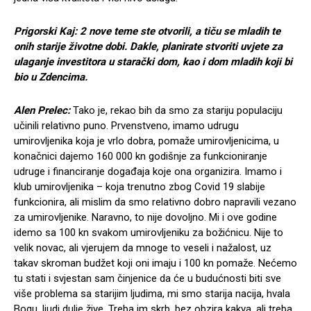
Prigorski Kaj: 2 nove teme ste otvorili, a tiču se mladih te
onih starije životne dobi. Dakle, planirate stvoriti uvjete za
ulaganje investitora u starački dom, kao i dom mladih koji bi
bio u Zdencima.
Alen Prelec:
Tako je, rekao bih da smo za stariju populaciju
učinili relativno puno. Prvenstveno, imamo udrugu
umirovljenika koja je vrlo dobra, pomaže umirovljenicima, u
konačnici dajemo 160 000 kn godišnje za funkcioniranje
udruge i financiranje događaja koje ona organizira. Imamo i
klub umirovljenika – koja trenutno zbog Covid 19 slabije
funkcionira, ali mislim da smo relativno dobro napravili vezano
za umirovljenike. Naravno, to nije dovoljno. Mi i ove godine
idemo sa 100 kn svakom umirovljeniku za božićnicu. Nije to
velik novac, ali vjerujem da mnoge to veseli i nažalost, uz
takav skroman budžet koji oni imaju i 100 kn pomaže. Nećemo
tu stati i svjestan sam činjenice da će u budućnosti biti sve
više problema sa starijim ljudima, mi smo starija nacija, hvala
Bogu, ljudi dulje žive. Treba im skrb, bez obzira kakva, ali treba