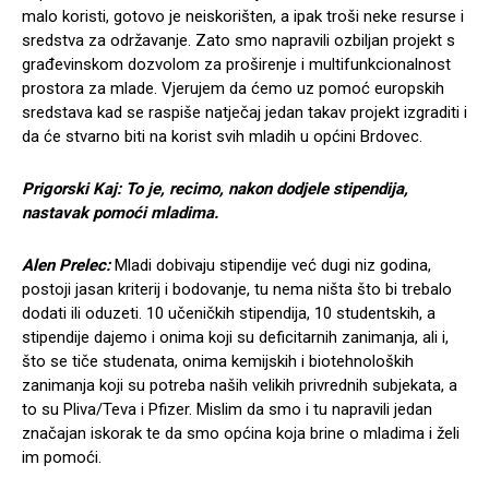
malo koristi, gotovo je neiskorišten, a ipak troši neke resurse i
sredstva za održavanje. Zato smo napravili ozbiljan projekt s
građevinskom dozvolom za proširenje i multifunkcionalnost
prostora za mlade. Vjerujem da ćemo uz pomoć europskih
sredstava kad se raspiše natječaj jedan takav projekt izgraditi i
da će stvarno biti na korist svih mladih u općini Brdovec.
Prigorski Kaj: To je, recimo, nakon dodjele stipendija,
nastavak pomoći mladima.
Alen Prelec:
Mladi dobivaju stipendije već dugi niz godina,
postoji jasan kriterij i bodovanje, tu nema ništa što bi trebalo
dodati ili oduzeti. 10 učeničkih stipendija, 10 studentskih, a
stipendije dajemo i onima koji su deficitarnih zanimanja, ali i,
što se tiče studenata, onima kemijskih i biotehnoloških
zanimanja koji su potreba naših velikih privrednih subjekata, a
to su Pliva/Teva i Pfizer. Mislim da smo i tu napravili jedan
značajan iskorak te da smo općina koja brine o mladima i želi
im pomoći.