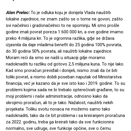
Alen Prelec:
To je odluka koju je donijela Vlada nauštrb
lokalne zajednice, ne znam zašto se o tome ne govori, zašto
svi načelnici i gradonačelnici to ne spominju. Mi smo prošle
godine imali povrat poreza 1 600 000 kn, a ove godine imamo
preko 4 milijuna kn. To je ogromna razlika, gdje se država
izjasnila da daje mladima benefit do 25 godina 100% povrata,
do 30 godina 50% povrata, ali nauštrb lokalne zajednice.
Moram reći da smo se našli u situaciji gdje moramo
nadoknaditi tu razliku od gotovo 2,5 milijuna kuna. To nije lako.
Kad smo proračun previđali i donijeli, nismo znali da će biti
toliki povrat, a nismo dobili poseban naputak od Ministarstva
financija, već je kazano da je sve isto kao i 2019. godine. To su
problemi kojima sada ne bi trebalo opterećivati građane, to su
moji problemi i naše administracije, odnosno kako da
skrojimo proračun, ali to je tako. Nažalost, nauštrb nekih
projekata. Toliku svotu novaca ne možemo samo tako
nadoknaditi, tako da će bit problema i sa kreiranjem proračuna
za 2022. godinu, treba ga kreirati tako da sve funkcionira
normalno, sve udruge, sve funkcije općine, sve o čemu